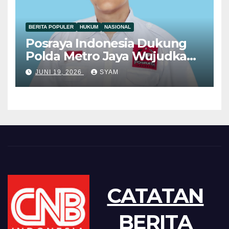
BERITA POPULER
HUKUM
NASIONAL
Posraya Indonesia Dukung
Polda Metro Jaya Wujudkan
Penegakan Hukum yang
JUNI 19, 2026
SYAM
Berkeadilan
CATATAN
BERITA