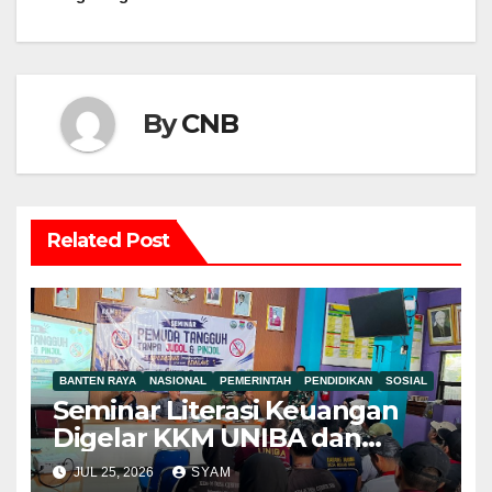
By
CNB
Related Post
BANTEN RAYA
NASIONAL
PEMERINTAH
PENDIDIKAN
SOSIAL
Seminar Literasi Keuangan
Digelar KKM UNIBA dan
Pemdes Mekar Baru,
JUL 25, 2026
SYAM