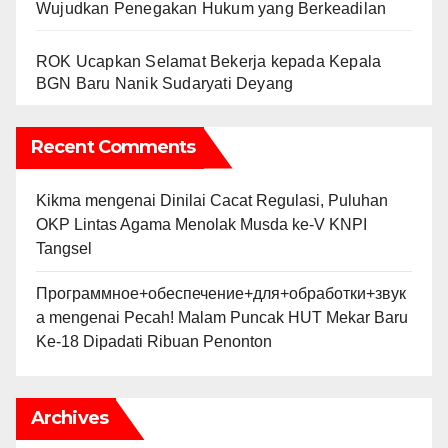
Wujudkan Penegakan Hukum yang Berkeadilan
ROK Ucapkan Selamat Bekerja kepada Kepala
BGN Baru Nanik Sudaryati Deyang
Recent Comments
Kikma
mengenai
Dinilai Cacat Regulasi, Puluhan
OKP Lintas Agama Menolak Musda ke-V KNPI
Tangsel
Программное+обеспечение+для+обработки+звук
а
mengenai
Pecah! Malam Puncak HUT Mekar Baru
Ke-18 Dipadati Ribuan Penonton
Archives