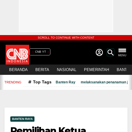
SCROLL TO CONTINUE WITH CONTENT
CNB YT
MENU
BERANDA
BERITA
NASIONAL
PEMERINTAH
BANTEN
Top Tags
Banten Ray
melaksanakan penanaman jagu
TRENDING
BANTEN RAYA
Pemilihan Ketua