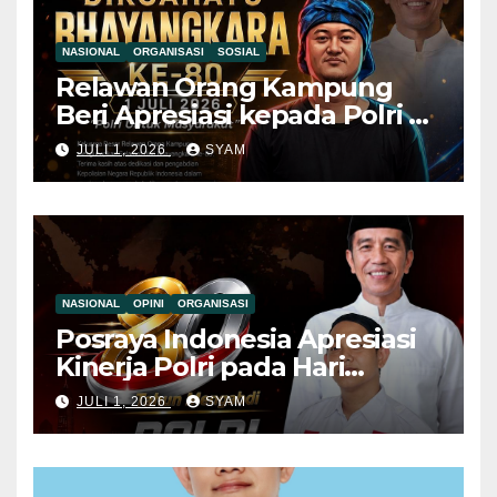
NASIONAL
ORGANISASI
SOSIAL
Relawan Orang Kampung
Beri Apresiasi kepada Polri di
Hari Bhayangkara ke-80, Nilai
JULI 1, 2026
SYAM
Sinergitas Penegakan
Hukum Semakin Kuat
NASIONAL
OPINI
ORGANISASI
Posraya Indonesia Apresiasi
Kinerja Polri pada Hari
Bhayangkara ke-80, Dorong
JULI 1, 2026
SYAM
Penguatan Sinergitas Demi
Kamtibmas yang Kondusif