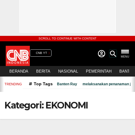
SCROLL TO CONTINUE WITH CONTENT
CNB YT
MENU
BERANDA
BERITA
NASIONAL
PEMERINTAH
BANTEN
Top Tags
Banten Ray
melaksanakan penanaman jagu
TRENDING
Kategori:
EKONOMI