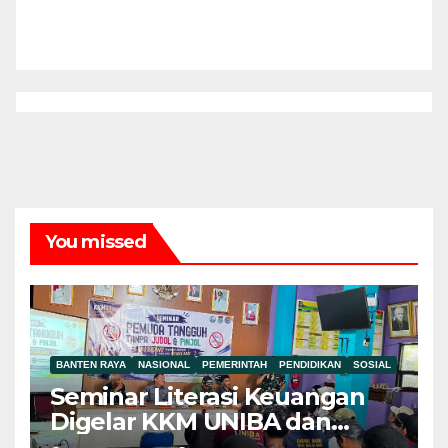
You missed
BANTEN RAYA
NASIONAL
PEMERINTAH
PENDIDIKAN
SOSIAL
Seminar Literasi Keuangan
Digelar KKM UNIBA dan
Pemdes Mekar Baru,