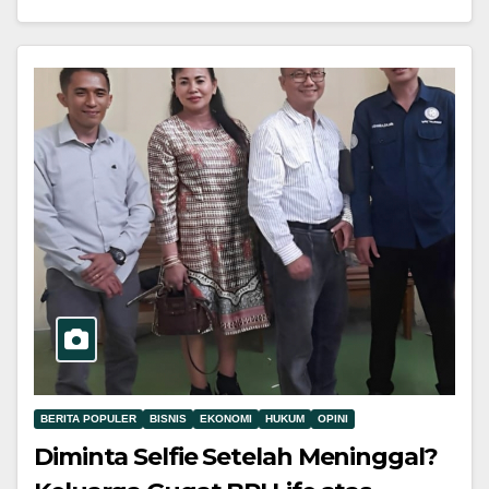
BERITA POPULER
BISNIS
EKONOMI
HUKUM
OPINI
Diminta Selfie Setelah Meninggal?