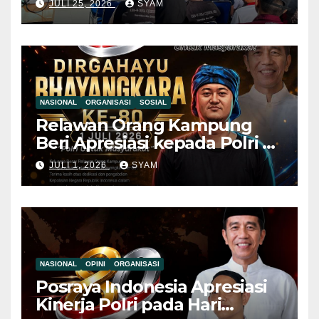
JULI 25, 2026
SYAM
Pemuda Diajak Jauhi Judol
dan Pinjol Ilegal Mahasiswa
KKM UNIBA Ajak Pemuda
NASIONAL
ORGANISASI
SOSIAL
Relawan Orang Kampung
Beri Apresiasi kepada Polri di
Hari Bhayangkara ke-80, Nilai
JULI 1, 2026
SYAM
Sinergitas Penegakan
Hukum Semakin Kuat
NASIONAL
OPINI
ORGANISASI
Posraya Indonesia Apresiasi
Kinerja Polri pada Hari