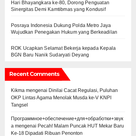
Hari Bhayangkara ke-80, Dorong Penguatan
Sinergitas Demi Kamtibmas yang Kondusif
Posraya Indonesia Dukung Polda Metro Jaya
Wujudkan Penegakan Hukum yang Berkeadilan
ROK Ucapkan Selamat Bekerja kepada Kepala
BGN Baru Nanik Sudaryati Deyang
Recent Comments
Kikma
mengenai
Dinilai Cacat Regulasi, Puluhan
OKP Lintas Agama Menolak Musda ke-V KNPI
Tangsel
Программное+обеспечение+для+обработки+звук
а
mengenai
Pecah! Malam Puncak HUT Mekar Baru
Ke-18 Dipadati Ribuan Penonton