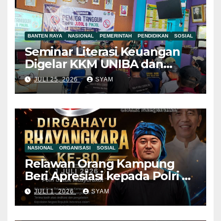
BANTEN RAYA
NASIONAL
PEMERINTAH
PENDIDIKAN
SOSIAL
Seminar Literasi Keuangan
Digelar KKM UNIBA dan
Pemdes Mekar Baru,
JULI 25, 2026
SYAM
Pemuda Diajak Jauhi Judol
dan Pinjol Ilegal Mahasiswa
KKM UNIBA Ajak Pemuda
NASIONAL
ORGANISASI
SOSIAL
Relawan Orang Kampung
Beri Apresiasi kepada Polri di
Hari Bhayangkara ke-80, Nilai
JULI 1, 2026
SYAM
Sinergitas Penegakan
Hukum Semakin Kuat