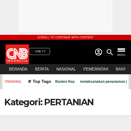
SCROLL TO CONTINUE WITH CONTENT
CNB YT
MENU
BERANDA
BERITA
NASIONAL
PEMERINTAH
BANTEN
Top Tags
Banten Ray
melaksanakan penanaman jagu
TRENDING
Kategori:
PERTANIAN