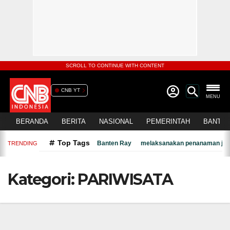
SCROLL TO CONTINUE WITH CONTENT
CNB YT
MENU
BERANDA
BERITA
NASIONAL
PEMERINTAH
BANTEN
Top Tags
Banten Ray
melaksanakan penanaman jagu
TRENDING
Kategori:
PARIWISATA