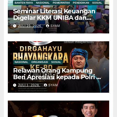
BANTEN RAYA
NASIONAL
PEMERINTAH
PENDIDIKAN
SOSIAL
Seminar Literasi Keuangan
Digelar KKM UNIBA dan
Pemdes Mekar Baru,
JULI 25, 2026
SYAM
Pemuda Diajak Jauhi Judol
dan Pinjol Ilegal Mahasiswa
KKM UNIBA Ajak Pemuda
NASIONAL
ORGANISASI
SOSIAL
Relawan Orang Kampung
Beri Apresiasi kepada Polri di
Hari Bhayangkara ke-80, Nilai
JULI 1, 2026
SYAM
Sinergitas Penegakan
Hukum Semakin Kuat