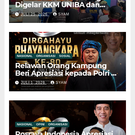
Digelar KKM UNIBA dan
Pemdes Mekar Baru,
JULI 25, 2026
SYAM
Pemuda Diajak Jauhi Judol
dan Pinjol Ilegal Mahasiswa
KKM UNIBA Ajak Pemuda
NASIONAL
ORGANISASI
SOSIAL
Relawan Orang Kampung
Beri Apresiasi kepada Polri di
Hari Bhayangkara ke-80, Nilai
JULI 1, 2026
SYAM
Sinergitas Penegakan
Hukum Semakin Kuat
NASIONAL
OPINI
ORGANISASI
Posraya Indonesia Apresiasi