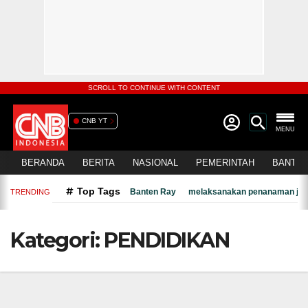
SCROLL TO CONTINUE WITH CONTENT
CNB YT
MENU
BERANDA
BERITA
NASIONAL
PEMERINTAH
BANTEN
Top Tags
Banten Ray
melaksanakan penanaman jagu
TRENDING
Kategori:
PENDIDIKAN