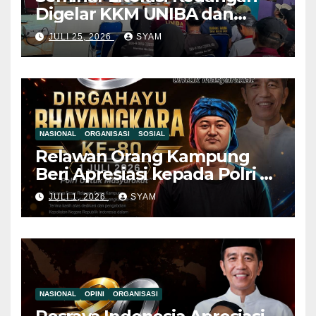
Digelar KKM UNIBA dan
Pemdes Mekar Baru,
JULI 25, 2026
SYAM
Pemuda Diajak Jauhi Judol
dan Pinjol Ilegal Mahasiswa
KKM UNIBA Ajak Pemuda
NASIONAL
ORGANISASI
SOSIAL
Relawan Orang Kampung
Beri Apresiasi kepada Polri di
Hari Bhayangkara ke-80, Nilai
JULI 1, 2026
SYAM
Sinergitas Penegakan
Hukum Semakin Kuat
NASIONAL
OPINI
ORGANISASI