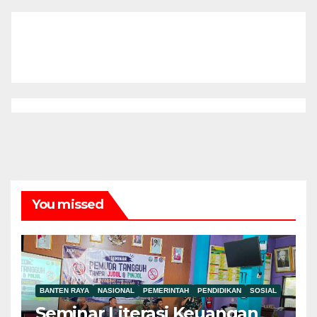
You missed
BANTEN RAYA
NASIONAL
PEMERINTAH
PENDIDIKAN
SOSIAL
Seminar Literasi Keuangan