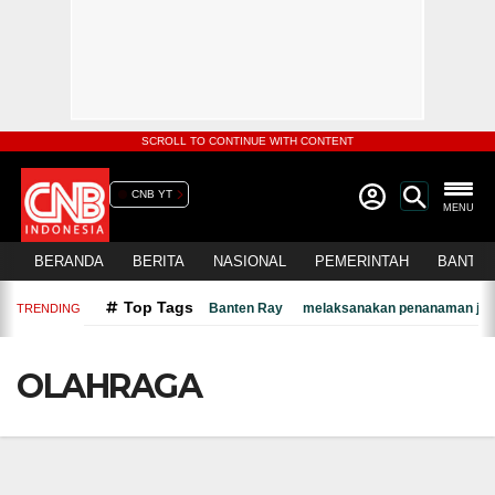
SCROLL TO CONTINUE WITH CONTENT
CNB YT
MENU
BERANDA
BERITA
NASIONAL
PEMERINTAH
BANTEN
Top Tags
Banten Ray
melaksanakan penanaman jagu
TRENDING
OLAHRAGA