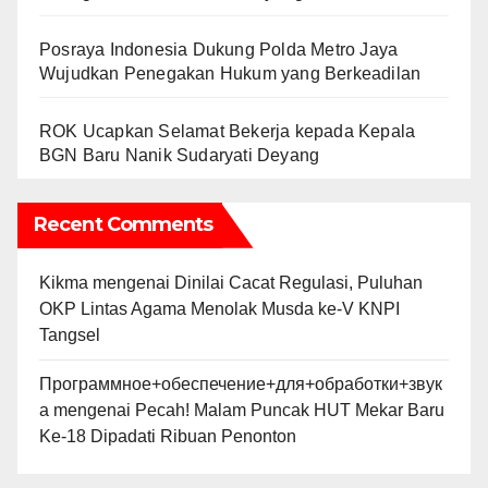
Posraya Indonesia Dukung Polda Metro Jaya
Wujudkan Penegakan Hukum yang Berkeadilan
ROK Ucapkan Selamat Bekerja kepada Kepala
BGN Baru Nanik Sudaryati Deyang
Recent Comments
Kikma
mengenai
Dinilai Cacat Regulasi, Puluhan
OKP Lintas Agama Menolak Musda ke-V KNPI
Tangsel
Программное+обеспечение+для+обработки+звук
а
mengenai
Pecah! Malam Puncak HUT Mekar Baru
Ke-18 Dipadati Ribuan Penonton