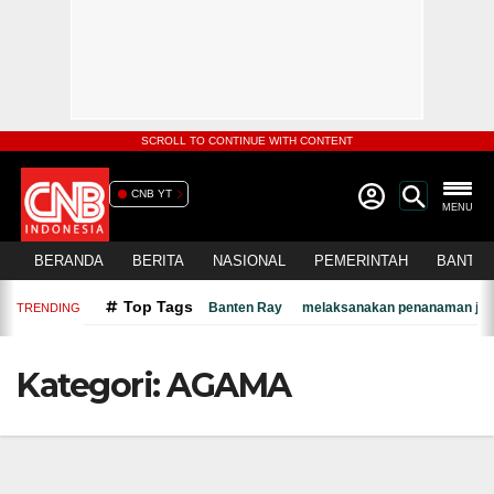
SCROLL TO CONTINUE WITH CONTENT
CNB YT
MENU
BERANDA
BERITA
NASIONAL
PEMERINTAH
BANTEN
Top Tags
Banten Ray
melaksanakan penanaman jagu
TRENDING
Kategori:
AGAMA