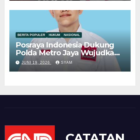
Kamtibmas yang Kondusif
BERITA POPULER
HUKUM
NASIONAL
Posraya Indonesia Dukung
Polda Metro Jaya Wujudkan
Penegakan Hukum yang
JUNI 19, 2026
SYAM
Berkeadilan
CATATAN