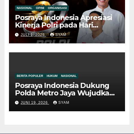
NASIONAL
OPINI
ORGANISASI
Posraya Indonesia Apresiasi
Kinerja Polri pada Hari
Bhayangkara ke-80, Dorong
JULI 1, 2026
SYAM
Penguatan Sinergitas Demi
Kamtibmas yang Kondusif
BERITA POPULER
HUKUM
NASIONAL
Posraya Indonesia Dukung
Polda Metro Jaya Wujudkan
Penegakan Hukum yang
JUNI 19, 2026
SYAM
Berkeadilan