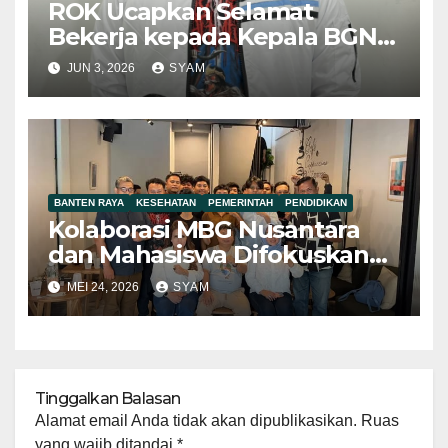
ROK Ucapkan Selamat
Bekerja kepada Kepala BGN
Baru Nanik Sudaryati Deyang
JUN 3, 2026
SYAM
BANTEN RAYA
KESEHATAN
PEMERINTAH
PENDIDIKAN
Kolaborasi MBG Nusantara
dan Mahasiswa Difokuskan
pada Pemetaan Persoalan
MEI 24, 2026
SYAM
Teknis di Akar Rumput
Tinggalkan Balasan
Alamat email Anda tidak akan dipublikasikan.
Ruas
yang wajib ditandai
*