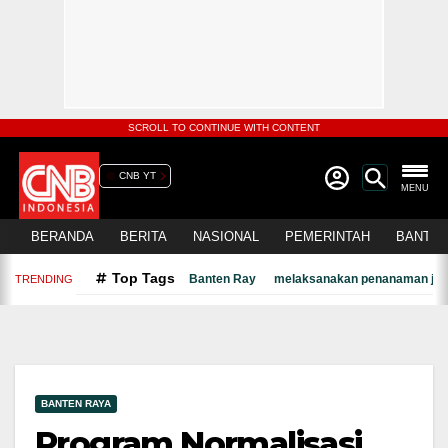
SCROLL TO CONTINUE WITH CONTENT
CNB YT
MENU
BERANDA
BERITA
NASIONAL
PEMERINTAH
BANTEN
Top Tags
Banten Ray
melaksanakan penanaman jagu
TRENDING
BANTEN RAYA
Program Normalisasi