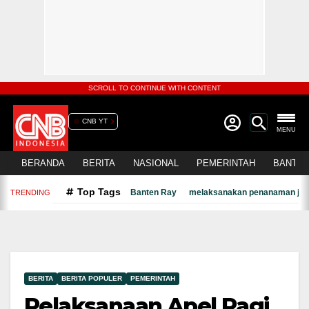
SCROLL TO CONTINUE WITH CONTENT
CNB YT
MENU
BERANDA
BERITA
NASIONAL
PEMERINTAH
BANTEN
Top Tags
Banten Ray
melaksanakan penanaman jagu
TRENDING
BERITA
BERITA POPULER
PEMERINTAH
Pelaksanaan Apel Pagi