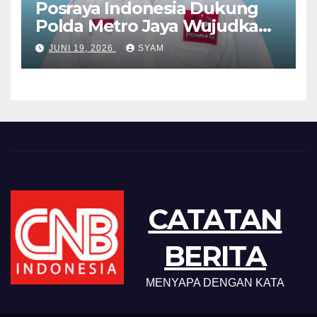
Posraya Indonesia Dukung
Polda Metro Jaya Wujudkan
Penegakan Hukum yang
JUNI 19, 2026
SYAM
Berkeadilan
CATATAN
BERITA
MENYAPA DENGAN KATA