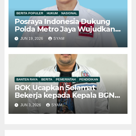
BERITA POPULER
HUKUM
NASIONAL
Posraya Indonesia Dukung
Polda Metro Jaya Wujudkan
Penegakan Hukum yang
JUN 19, 2026
SYAM
Berkeadilan
BANTEN RAYA
BERITA
PEMERINTAH
PENDIDIKAN
ROK Ucapkan Selamat
Bekerja kepada Kepala BGN
Baru Nanik Sudaryati Deyang
JUN 3, 2026
SYAM