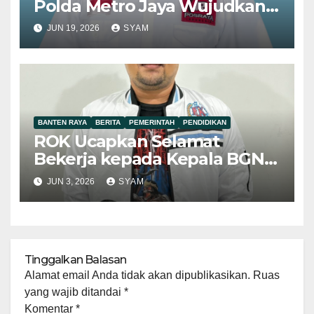
Polda Metro Jaya Wujudkan
Penegakan Hukum yang
JUN 19, 2026
SYAM
Berkeadilan
BANTEN RAYA
BERITA
PEMERINTAH
PENDIDIKAN
ROK Ucapkan Selamat
Bekerja kepada Kepala BGN
Baru Nanik Sudaryati Deyang
JUN 3, 2026
SYAM
Tinggalkan Balasan
Alamat email Anda tidak akan dipublikasikan.
Ruas
yang wajib ditandai
*
Komentar
*