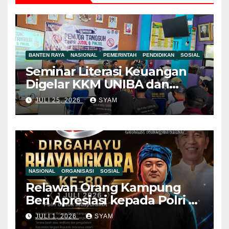
BANTEN RAYA
NASIONAL
PEMERINTAH
PENDIDIKAN
SOSIAL
Seminar Literasi Keuangan
Digelar KKM UNIBA dan
Pemdes Mekar Baru,
JULI 25, 2026
SYAM
Pemuda Diajak Jauhi Judol
dan Pinjol Ilegal Mahasiswa
KKM UNIBA Ajak Pemuda
NASIONAL
ORGANISASI
SOSIAL
Relawan Orang Kampung
Beri Apresiasi kepada Polri di
Hari Bhayangkara ke-80, Nilai
JULI 1, 2026
SYAM
Sinergitas Penegakan