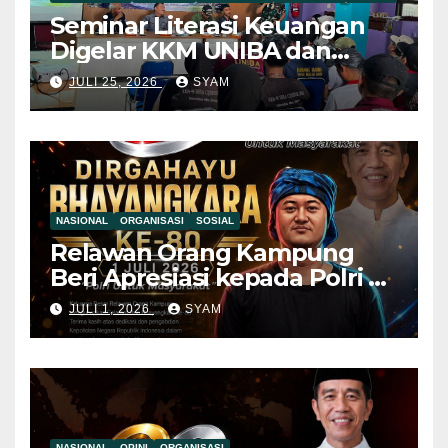
Seminar Literasi Keuangan
Digelar KKM UNIBA dan
Pemdes Mekar Baru,
JULI 25, 2026
SYAM
Pemuda Diajak Jauhi Judol
dan Pinjol Ilegal Mahasiswa
KKM UNIBA Ajak Pemuda
NASIONAL
ORGANISASI
SOSIAL
Relawan Orang Kampung
Beri Apresiasi kepada Polri di
Hari Bhayangkara ke-80, Nilai
JULI 1, 2026
SYAM
Sinergitas Penegakan
Hukum Semakin Kuat
NASIONAL
OPINI
ORGANISASI