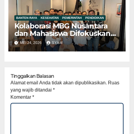
BANTEN RAYA
KESEHATAN
PEMERINTAH
PENDIDIKAN
Kolaborasi MBG Nusantara
dan Mahasiswa Difokuskan
pada Pemetaan Persoalan
MEI 24, 2026
SYAM
Teknis di Akar Rumput
Tinggalkan Balasan
Alamat email Anda tidak akan dipublikasikan.
Ruas
yang wajib ditandai
*
Komentar
*