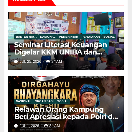
BANTEN RAYA
NASIONAL
PEMERINTAH
PENDIDIKAN
SOSIAL
Seminar Literasi Keuangan
Digelar KKM UNIBA dan
Pemdes Mekar Baru,
JUL 25, 2026
SYAM
Pemuda Diajak Jauhi Judol
dan Pinjol Ilegal Mahasiswa
KKM UNIBA Ajak Pemuda
NASIONAL
ORGANISASI
SOSIAL
Relawan Orang Kampung
Beri Apresiasi kepada Polri di
Hari Bhayangkara ke-80, Nilai
JUL 1, 2026
SYAM
Sinergitas Penegakan