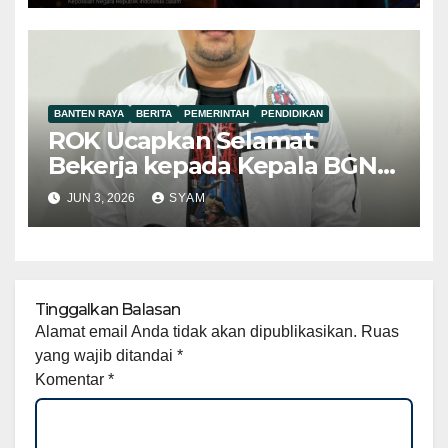
Hukum Semakin Kuat
BANTEN RAYA
BERITA
PEMERINTAH
PENDIDIKAN
ROK Ucapkan Selamat
Bekerja kepada Kepala BGN
Baru Nanik Sudaryati Deyang
JUN 3, 2026
SYAM
Tinggalkan Balasan
Alamat email Anda tidak akan dipublikasikan.
Ruas
yang wajib ditandai
*
Komentar
*