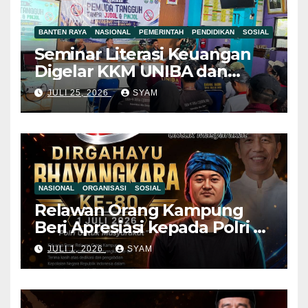
BANTEN RAYA
NASIONAL
PEMERINTAH
PENDIDIKAN
SOSIAL
Seminar Literasi Keuangan
Digelar KKM UNIBA dan
Pemdes Mekar Baru,
JULI 25, 2026
SYAM
Pemuda Diajak Jauhi Judol
dan Pinjol Ilegal Mahasiswa
KKM UNIBA Ajak Pemuda
NASIONAL
ORGANISASI
SOSIAL
Relawan Orang Kampung
Beri Apresiasi kepada Polri di
Hari Bhayangkara ke-80, Nilai
JULI 1, 2026
SYAM
Sinergitas Penegakan
Hukum Semakin Kuat