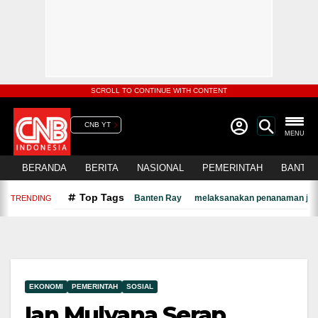
SCROLL TO CONTINUE WITH CONTENT
CNB YT
MENU
BERANDA
BERITA
NASIONAL
PEMERINTAH
BANTEN
Top Tags
Banten Ray
melaksanakan penanaman jagu
TRENDING
EKONOMI
PEMERINTAH
SOSIAL
Ian Mulyana Serap