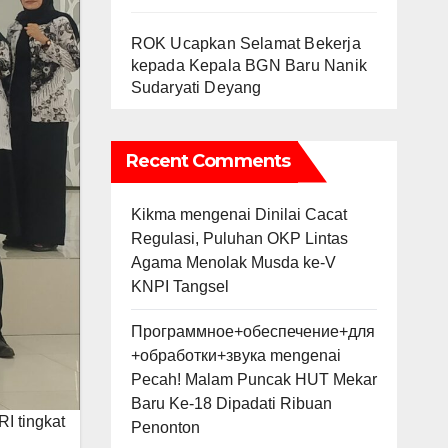
ROK Ucapkan Selamat Bekerja
kepada Kepala BGN Baru Nanik
Sudaryati Deyang
Recent Comments
Kikma
mengenai
Dinilai Cacat
Regulasi, Puluhan OKP Lintas
Agama Menolak Musda ke-V
KNPI Tangsel
Программное+обеспечение+для
+обработки+звука
mengenai
Pecah! Malam Puncak HUT Mekar
Baru Ke-18 Dipadati Ribuan
I tingkat
Penonton