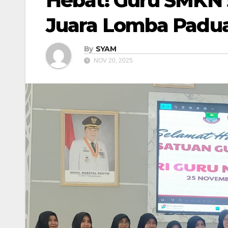
Hebat! Guru SMKN
Juara Lomba Padu
By
SYAM
NOV 20, 2025