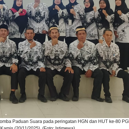
omba Paduan Suara pada peringatan HGN dan HUT ke-80 PGR
amis (20/11/2025). (Foto: Istimewa)