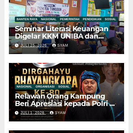
BANTEN RAYA
NASIONAL
PEMERINTAH
PENDIDIKAN
SOSIAL
Seminar Literasi Keuangan
Digelar KKM UNIBA dan
Pemdes Mekar Baru,
JULI 25, 2026
SYAM
Pemuda Diajak Jauhi Judol
dan Pinjol Ilegal Mahasiswa
KKM UNIBA Ajak Pemuda
NASIONAL
ORGANISASI
SOSIAL
Relawan Orang Kampung
Beri Apresiasi kepada Polri di
Hari Bhayangkara ke-80, Nilai
JULI 1, 2026
SYAM
Sinergitas Penegakan
Hukum Semakin Kuat