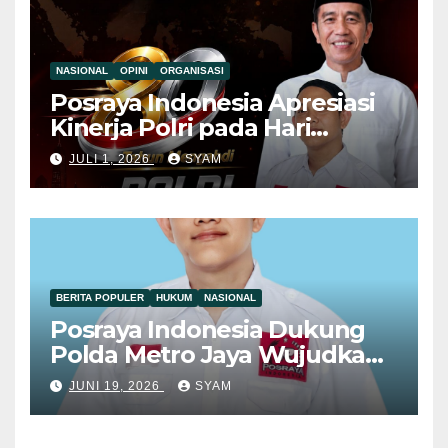
NASIONAL
OPINI
ORGANISASI
Posraya Indonesia Apresiasi
Kinerja Polri pada Hari
Bhayangkara ke-80, Dorong
JULI 1, 2026
SYAM
Penguatan Sinergitas Demi
Kamtibmas yang Kondusif
BERITA POPULER
HUKUM
NASIONAL
Posraya Indonesia Dukung
Polda Metro Jaya Wujudkan
Penegakan Hukum yang
JUNI 19, 2026
SYAM
Berkeadilan