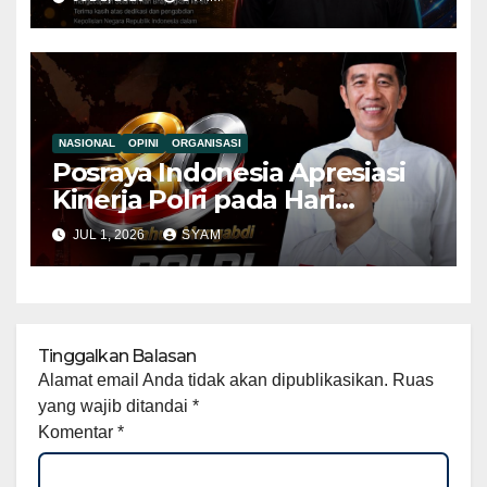
Sinergitas Penegakan
Hukum Semakin Kuat
NASIONAL
OPINI
ORGANISASI
Posraya Indonesia Apresiasi
Kinerja Polri pada Hari
Bhayangkara ke-80, Dorong
JUL 1, 2026
SYAM
Penguatan Sinergitas Demi
Kamtibmas yang Kondusif
Tinggalkan Balasan
Alamat email Anda tidak akan dipublikasikan.
Ruas
yang wajib ditandai
*
Komentar
*