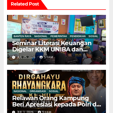
Related Post
BANTEN RAYA
NASIONAL
PEMERINTAH
PENDIDIKAN
SOSIAL
Seminar Literasi Keuangan
Digelar KKM UNIBA dan
Pemdes Mekar Baru,
JUL 25, 2026
SYAM
Pemuda Diajak Jauhi Judol
dan Pinjol Ilegal Mahasiswa
KKM UNIBA Ajak Pemuda
NASIONAL
ORGANISASI
SOSIAL
Relawan Orang Kampung
Beri Apresiasi kepada Polri di
Hari Bhayangkara ke-80, Nilai
JUL 1, 2026
SYAM