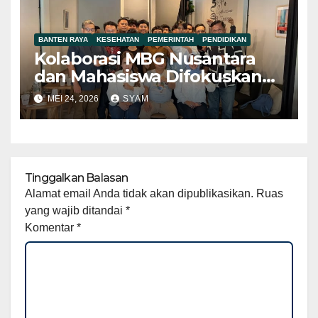
BANTEN RAYA
KESEHATAN
PEMERINTAH
PENDIDIKAN
Kolaborasi MBG Nusantara
dan Mahasiswa Difokuskan
pada Pemetaan Persoalan
MEI 24, 2026
SYAM
Teknis di Akar Rumput
Tinggalkan Balasan
Alamat email Anda tidak akan dipublikasikan.
Ruas
yang wajib ditandai
*
Komentar
*