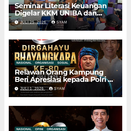
Seminar Literasi Keuangan
Digelar KKM UNIBA dan
Pemdes Mekar Baru,
JULI 25, 2026
SYAM
Pemuda Diajak Jauhi Judol
dan Pinjol Ilegal Mahasiswa
KKM UNIBA Ajak Pemuda
NASIONAL
ORGANISASI
SOSIAL
Relawan Orang Kampung
Beri Apresiasi kepada Polri di
Hari Bhayangkara ke-80, Nilai
JULI 1, 2026
SYAM
Sinergitas Penegakan
Hukum Semakin Kuat
NASIONAL
OPINI
ORGANISASI