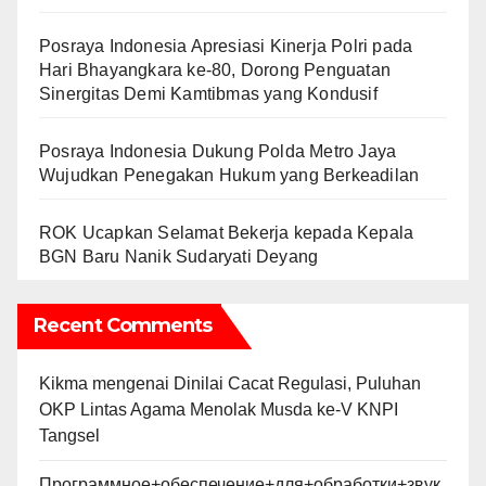
Posraya Indonesia Apresiasi Kinerja Polri pada
Hari Bhayangkara ke-80, Dorong Penguatan
Sinergitas Demi Kamtibmas yang Kondusif
Posraya Indonesia Dukung Polda Metro Jaya
Wujudkan Penegakan Hukum yang Berkeadilan
ROK Ucapkan Selamat Bekerja kepada Kepala
BGN Baru Nanik Sudaryati Deyang
Recent Comments
Kikma
mengenai
Dinilai Cacat Regulasi, Puluhan
OKP Lintas Agama Menolak Musda ke-V KNPI
Tangsel
Программное+обеспечение+для+обработки+звук