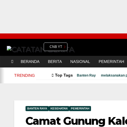
CNB YT
BERANDA
BERITA
NASIONAL
PEMERINTAH
Top Tags
TRENDING
Banten Ray
melaksanakan p
BANTEN RAYA
KESEHATAN
PEMERINTAH
Camat Gunung Kal