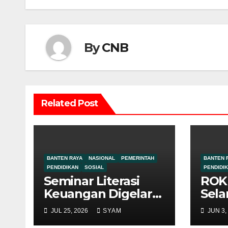
By
CNB
Related Post
BANTEN RAYA
NASIONAL
PEMERINTAH
BANTEN 
PENDIDIKAN
SOSIAL
PENDIDI
Seminar Literasi
ROK
Keuangan Digelar
Sela
KKM UNIBA dan
kep
JUL 25, 2026
SYAM
JUN 3,
Pemdes Mekar
Baru