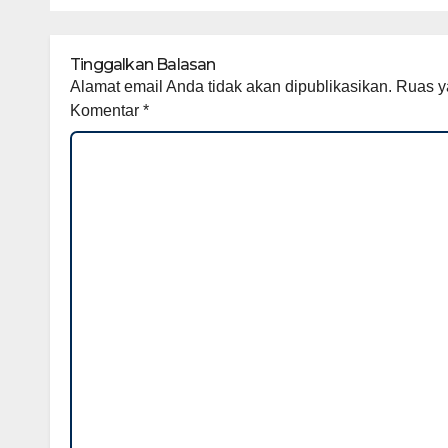
Baru, Pemuda
Suda
Diajak Jauhi Judol
dan Pinjol Ilegal
Tinggalkan Balasan
Mahasiswa KKM
Alamat email Anda tidak akan dipublikasikan.
Ruas y
UNIBA Ajak
Komentar
*
Pemuda