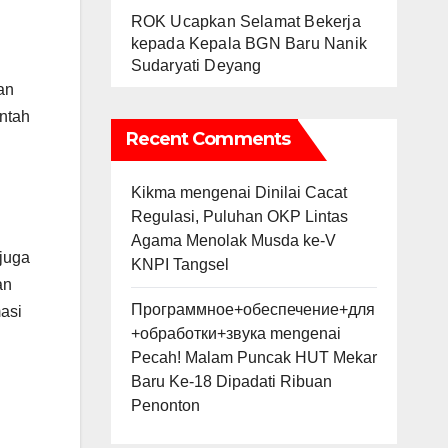
ROK Ucapkan Selamat Bekerja
kepada Kepala BGN Baru Nanik
Sudaryati Deyang
an
ntah
Recent Comments
Kikma
mengenai
Dinilai Cacat
Regulasi, Puluhan OKP Lintas
Agama Menolak Musda ke-V
juga
KNPI Tangsel
an
Программное+обеспечение+для
asi
+обработки+звука
mengenai
Pecah! Malam Puncak HUT Mekar
Baru Ke-18 Dipadati Ribuan
Penonton